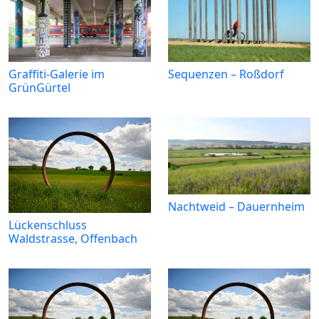
Graffiti-Galerie im
Sequenzen – Roßdorf
GrünGürtel
Nachtweid – Dauernheim
Lückenschluss
Waldstrasse, Offenbach