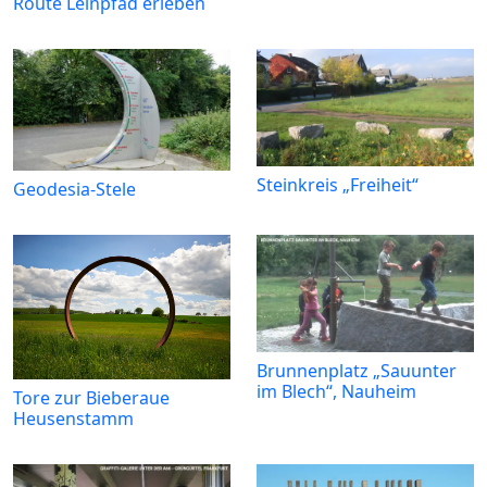
Route Leinpfad erleben
Steinkreis „Freiheit“
Geodesia-Stele
Brunnenplatz „Sauunter
im Blech“, Nauheim
Tore zur Bieberaue
Heusenstamm