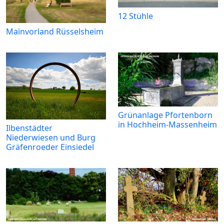
12 Stühle
Mainvorland Rüsselsheim
Grünanlage Pfortenborn
in Hochheim-Massenheim
Ilbenstädter
Niederwiesen und Burg
Gräfenroeder Einsiedel