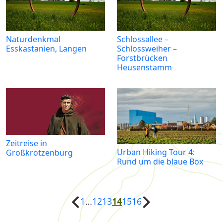
Naturdenkmal
Schlossallee –
Esskastanien, Langen
Schlossweiher –
Forstbrücken
Heusenstamm
Zeitreise in
Urban Hiking Tour 4:
Großkrotzenburg
Rund um die blaue Box
1
…
12
13
14
15
16