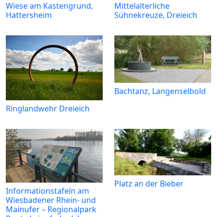
Wiese am Kastengrund,
Mittelalterliche
Hattersheim
Sühnekreuze, Dreieich
Bachtanz, Langenselbold
Ringlandwehr Dreieich
Platz an der Bieber
Informationstafeln am
Wiesbadener Rhein- und
Mainufer – Regionalpark