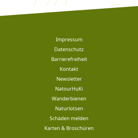
Footer
Impressum
Datenschutz
Barrierefreiheit
Kontakt
Newsletter
Footer: Meta Navigation
NatourHuKi
Wanderbienen
Naturlotsen
Schäden melden
Karten & Broschüren