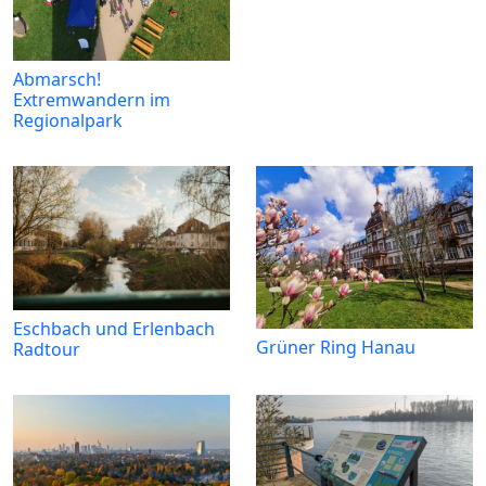
Abmarsch!
Extremwandern im
Regionalpark
Eschbach und Erlenbach
Grüner Ring Hanau
Radtour