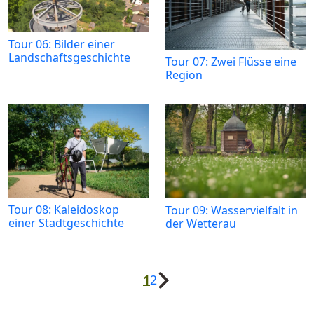
Tour 06: Bilder einer
Landschaftsgeschichte
Tour 07: Zwei Flüsse eine
Region
Tour 08: Kaleidoskop
Tour 09: Wasservielfalt in
einer Stadtgeschichte
der Wetterau
1
2