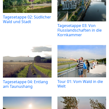
Tagesetappe 02: Südlicher
Wald und Stadt
Tagesetappe 03: Von
Flusslandschaften in die
Kornkammer
Tour 01: Vom Wald in die
Tagesetappe 04: Entlang
Welt
am Taunushang