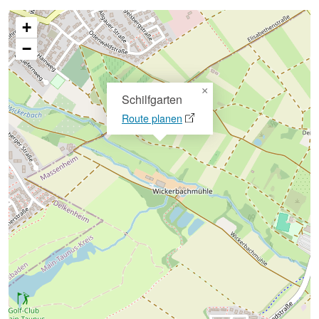
+
−
×
Schilfgarten
Route planen