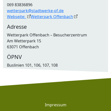
069 83836896
wetterpark@stadtwerke-of.de
Webseite:
Wetterpark Offenbach
Adresse
Wetterpark Offenbach – Besucherzentrum
Am Wetterpark 15
63071 Offenbach
ÖPNV
Buslinien 101, 106, 107, 108
Footer
Impressum