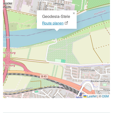
×
Geodesia-Stele
Route planen
Leaflet
|
©
OSM