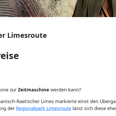
er Limesroute
eise
hone zur
Zeitmaschine
werden kann?
nisch-Raetischer Limes markierte einst den Überg
ang der
Regionalpark Limesroute
lässt sich diese eh