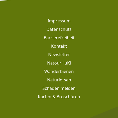
Footer
Impressum
Datenschutz
Barrierefreiheit
Kontakt
Newsletter
Footer: Meta Navigation
NatourHuKi
Wanderbienen
Naturlotsen
Schäden melden
Karten & Broschüren