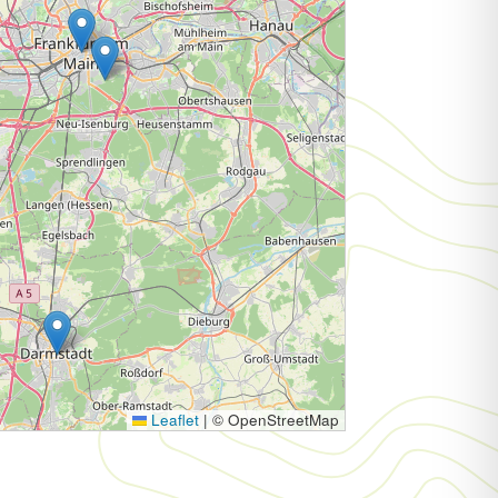
Leaflet
|
© OpenStreetMap