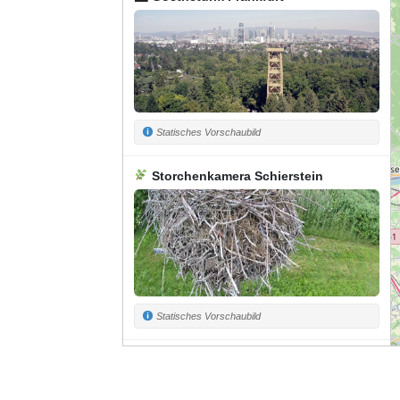
Statisches Vorschaubild
Storchenkamera Schierstein
Statisches Vorschaubild
Opelzoo Kronberg