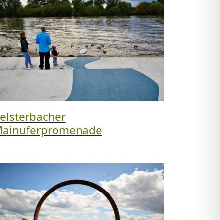
elsterbacher
ainuferpromenade