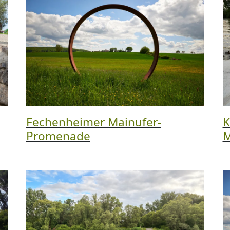
Fechenheimer Mainufer-
K
Promenade
M