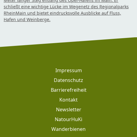
Meter langer Steg entlang des Opel-Hafens im Main. Er
schließt eine wichtige Lücke im Wegenetz des Regionalparks
RheinMain und bietet eindrucksvolle Ausblicke auf Fluss,
Hafen und Weinberge.
Footer
Impressum
Datenschutz
Barrierefreiheit
Kontakt
Newsletter
Footer: Meta Navigation
NatourHuKi
Wanderbienen