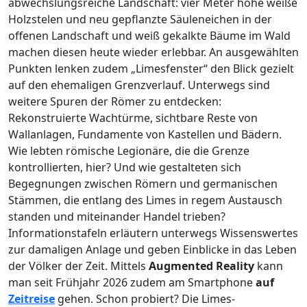
abwechslungsreiche Landschaft: vier Meter hohe weiße
Holzstelen und neu gepflanzte Säuleneichen in der
offenen Landschaft und weiß gekalkte Bäume im Wald
machen diesen heute wieder erlebbar. An ausgewählten
Punkten lenken zudem „Limesfenster“ den Blick gezielt
auf den ehemaligen Grenzverlauf. Unterwegs sind
weitere Spuren der Römer zu entdecken:
Rekonstruierte Wachtürme, sichtbare Reste von
Wallanlagen, Fundamente von Kastellen und Bädern.
Wie lebten römische Legionäre, die die Grenze
kontrollierten, hier? Und wie gestalteten sich
Begegnungen zwischen Römern und germanischen
Stämmen, die entlang des Limes in regem Austausch
standen und miteinander Handel trieben?
Informationstafeln erläutern unterwegs Wissenswertes
zur damaligen Anlage und geben Einblicke in das Leben
der Völker der Zeit. Mittels
Augmented Reality
kann
man seit Frühjahr 2026 zudem am Smartphone
auf
Ze
itreise
gehen. Schon probiert? Die Limes-