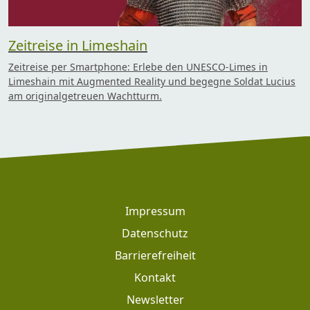
Zeitreise in Limeshain
Zeitreise per Smartphone: Erlebe den UNESCO-Limes in
Limeshain mit Augmented Reality und begegne Soldat Lucius
am originalgetreuen Wachtturm.
Footer
Impressum
Datenschutz
Barrierefreiheit
Kontakt
Newsletter