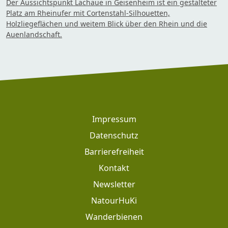
Der Aussichtspunkt Lachaue in Geisenheim ist ein gestalteter
Platz am Rheinufer mit Cortenstahl-Silhouetten,
Holzliegeflächen und weitem Blick über den Rhein und die
Auenlandschaft.
Footer
Impressum
Datenschutz
Barrierefreiheit
Kontakt
Newsletter
Footer: Meta Navigation
NatourHuKi
Wanderbienen