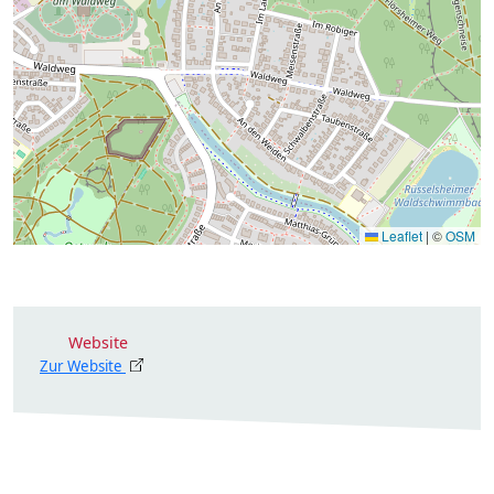
Leaflet
|
©
OSM
Website
Zur Website