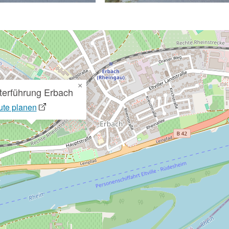
×
terführung Erbach
te planen