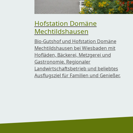
Hofstation Domäne
Mechtildshausen
Bio-Gutshof und Hofstation Domäne
Mechtildshausen bei Wiesbaden mit
Hofläden, Bäckerei, Metzgerei und
Gastronomie. Regionaler
Landwirtschaftsbetrieb und beliebtes
Ausflugsziel für Familien und Genießer.
Footer