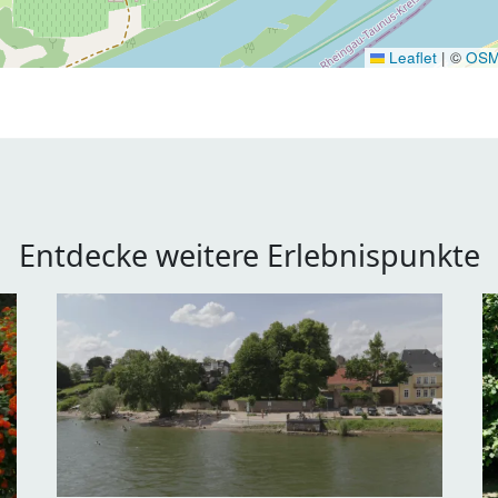
Leaflet
|
©
OS
Entdecke weitere Erlebnispunkte