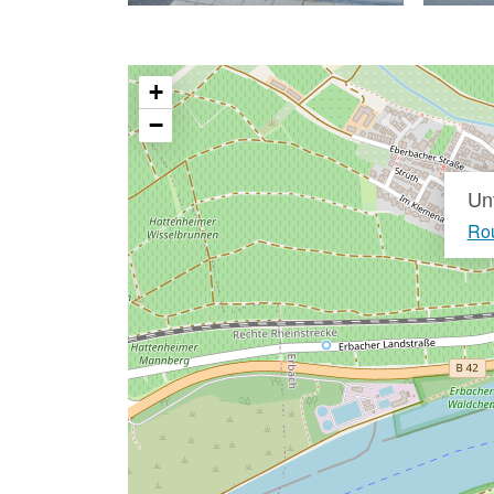
+
−
Un
Rou