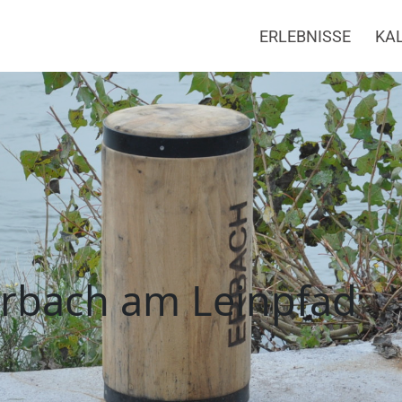
ERLEBNISSE
KA
h
rbach am Leinpfad