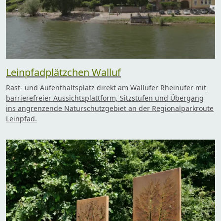
Leinpfadplätzchen Walluf
Rast- und Aufenthaltsplatz direkt am Wallufer Rheinufer mit
barrierefreier Aussichtsplattform, Sitzstufen und Übergang
ins angrenzende Naturschutzgebiet an der Regionalparkroute
Leinpfad.