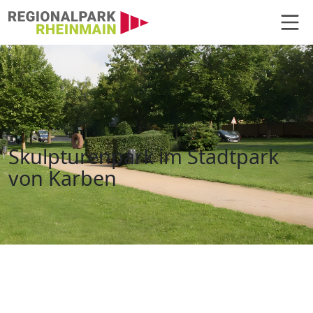
Hauptnavigation
Skulpturenpark, Karben ° Region
Skulpturenpark im Stadtpark
von Karben