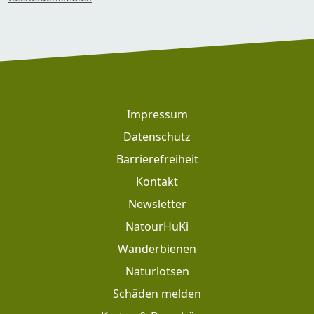
Footer
Impressum
Datenschutz
Barrierefreiheit
Kontakt
Newsletter
Footer: Meta Navigation
NatourHuKi
Wanderbienen
Naturlotsen
Schäden melden