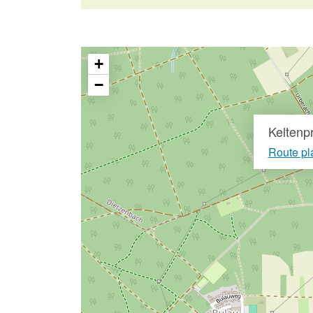
+
−
Keltenp
Route pl