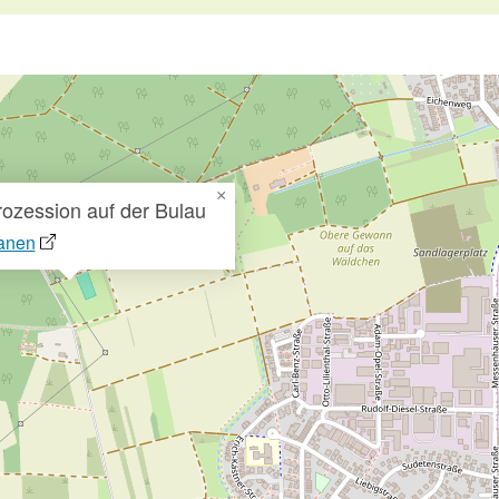
×
rozession auf der Bulau
anen