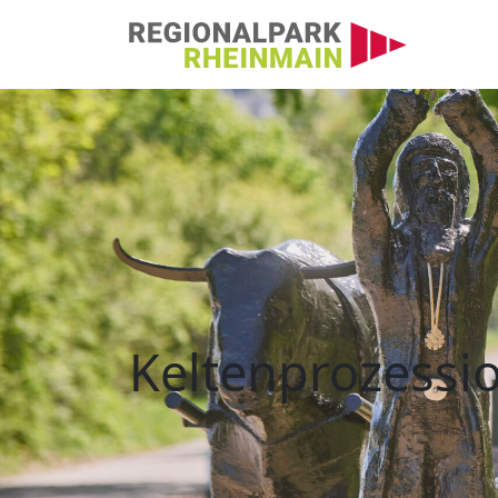
Hauptnavigation
Keltenprozession auf
Keltenprozessio