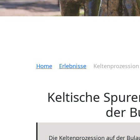
Home
Erlebnisse
Keltenprozession
Keltische Spur
der B
Die Keltenprozession auf der Bula