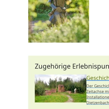
Zugehörige Erlebnispun
Geschic
Der Geschich
Zeitachse m
Installation
Dietzenbachs