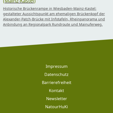
(Mainz-Kastel)
Historische Brückenrampe in Wiesbaden-Mainz-Kastel:
gestalteter Aussichtspunkt am ehemaligen Brückenkopf der
Alexander-Patch-Brücke mit Infotafeln, Rheinpanorama und
Anbindung an Regionalpark Rundroute und Mainuferweg.
Footer
Impressum
Datenschutz
Barrierefreiheit
Kontakt
Newsletter
Footer: Meta Navigation
NatourHuKi