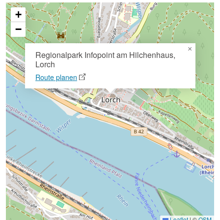
+
−
×
Regionalpark Infopoint am Hilchenhaus,
Lorch
Route planen
Leaflet
|
©
OSM