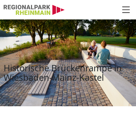
Hauptnavigation
Historische Brückenrampe, Wiesb
Historische Brückenrampe in
Wiesbaden-Mainz-Kastel