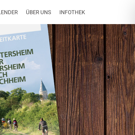
LENDER
ÜBER UNS
INFOTHEK
heim über Flörsheim 