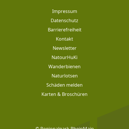
Footer
Impressum
Datenschutz
Barrierefreiheit
Kontakt
Newsletter
Footer: Meta Navigation
NatourHuKi
Wanderbienen
Naturlotsen
Schäden melden
Karten & Broschüren
Footer: Social Media
© Regionalpark RheinMain