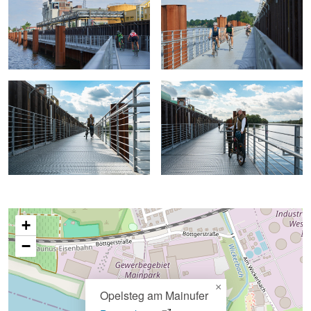
+
−
×
Opelsteg am Mainufer