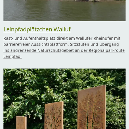
Leinpfadplätzchen Walluf
Rast- und Aufenthaltsplatz direkt am Wallufer Rheinufer mit
barrierefreier Aussichtsplattform, Sitzstufen und Übergang
ins angrenzende Naturschutzgebiet an der Regionalparkroute
Leinpfad.