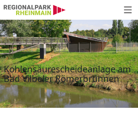
Hauptnavigation
Kohlensäurescheideanlage Bad Vi
Kohlensäurescheideanlage am
Bad Vilbeler Römerbrunnen