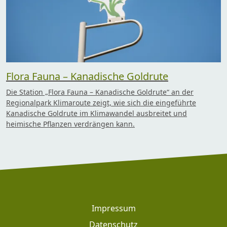
Flora Fauna – Kanadische Goldrute
Die Station „Flora Fauna – Kanadische Goldrute“ an der
Regionalpark Klimaroute zeigt, wie sich die eingeführte
Kanadische Goldrute im Klimawandel ausbreitet und
heimische Pflanzen verdrängen kann.
Footer
Impressum
Datenschutz