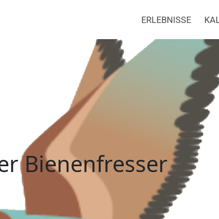
ERLEBNISSE
KA
fresser
er Bienenfresser