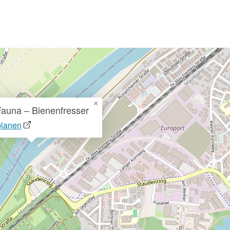
×
Fauna – Bienenfresser
planen