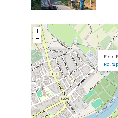
+
−
Flora 
Route 