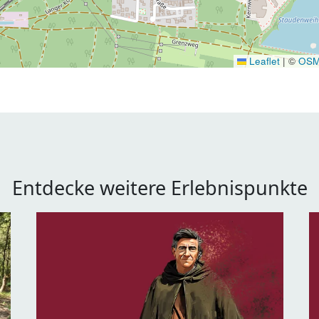
Leaflet
|
©
OS
Entdecke weitere Erlebnispunkte