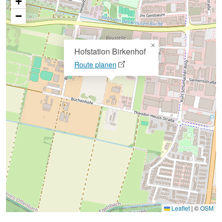
+
−
×
Hofstation Birkenhof
Route planen
Leaflet
|
©
OSM