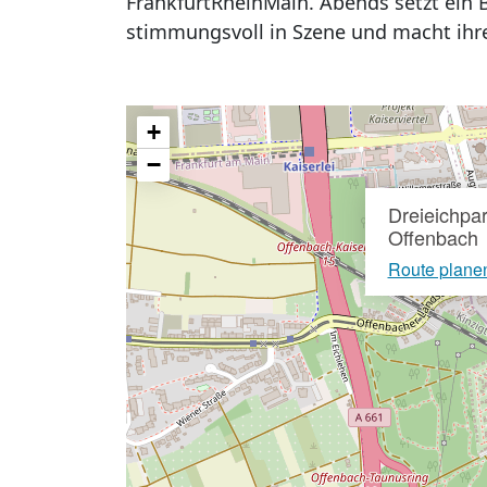
FrankfurtRheinMain. Abends setzt ein
stimmungsvoll in Szene und macht ihre
+
−
Dreieichpa
Offenbach
Route plane