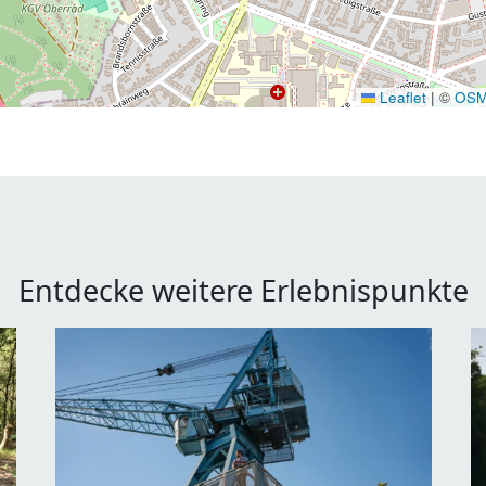
Leaflet
|
©
OS
Entdecke weitere Erlebnispunkte