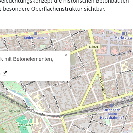
 Beleuchtungskonzept die historischen Betonbauten
 besondere Oberflächenstruktur sichtbar.
×
rk mit Betonelementen,
n