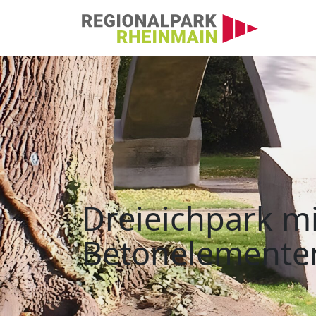
Hauptnavigation
Dreieichpark mit Be
Dreieichpark mi
Betonelemente