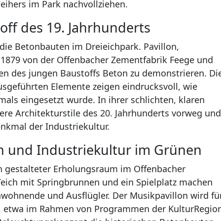
ihers im Park nachvollziehen.
ff des 19. Jahrhunderts
ie Betonbauten im Dreieichpark. Pavillon,
1879 von der Offenbacher Zementfabrik Feege und
ten des jungen Baustoffs Beton zu demonstrieren. Di
usgeführten Elemente zeigen eindrucksvoll, wie
ls eingesetzt wurde. In ihrer schlichten, klaren
e Architekturstile des 20. Jahrhunderts vorweg und
nkmal der Industriekultur.
n und Industriekultur im Grünen
ah gestalteter Erholungsraum im Offenbacher
Teich mit Springbrunnen und ein Spielplatz machen
nwohnende und Ausflügler. Der Musikpavillon wird fü
t, etwa im Rahmen von Programmen der KulturRegio