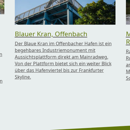
Blauer Kran, Offenbach
M
R
Der Blaue Kran im Offenbacher Hafen ist ein
begehbares Industriemonument mit
R
n
Aussichtsplattform direkt am Mainradweg.
R
Von der Plattform bietet sich ein weiter Blick
a
über das Hafenviertel bis zur Frankfurter
M
Skyline.
S
en