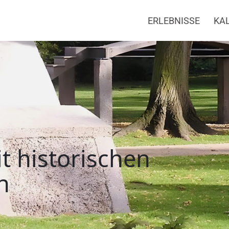
ERLEBNISSE
KA
tonelementen, Offenb
t historischen
n