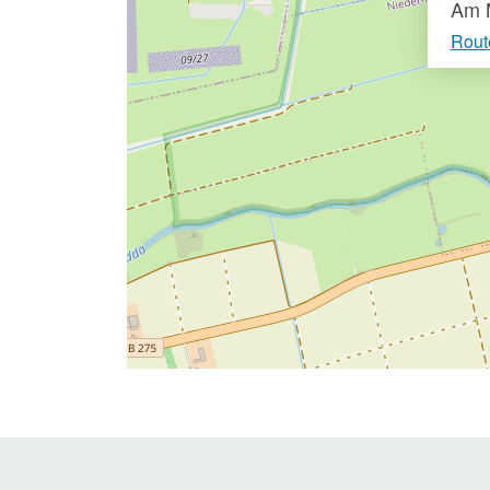
Am 
Rout