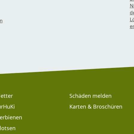
N
d
L
en
e
etter
Schäden melden
rHuKi
Karten & Broschüren
erbienen
lotsen