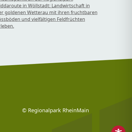
iddaroute in Wöllstadt: Landwirtschaft in
er goldenen Wetterau mit ihren fruchtbaren
össböden und vielfältigen Feldfrüchten
rleben.
Footer: Social Media
© Regionalpark RheinMain