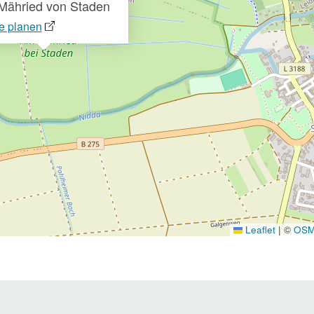
Mähried von Staden
e planen
Leaflet
|
©
OS