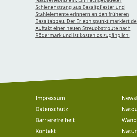
Naturerlebnis ein. Ein nachgebildeter
Schienenstrang aus Basaltpflaster und
Stahlelemente erinnern an den früheren
Basaltabbau. Der Erlebnispunkt markiert d
Auftakt einer neuen Streuobstroute nach
Rödermark und ist kostenlos zugänglich.
Footer
Impressum
Newsl
Datenschutz
Natou
Footer: Meta Navigation
Barrierefreiheit
Wand
Kontakt
Natur