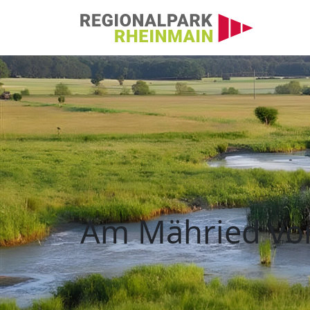
Hauptnavigation
Am Mähried von Sta
Am Mähried vo