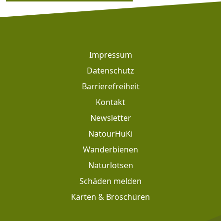
Footer
Impressum
Datenschutz
Barrierefreiheit
Kontakt
Newsletter
Footer: Meta Navigation
NatourHuKi
Wanderbienen
Naturlotsen
Schäden melden
Karten & Broschüren