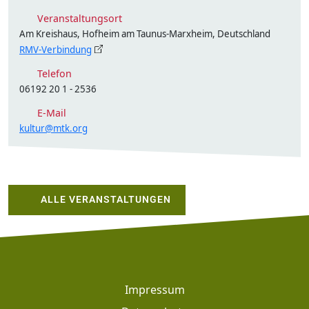
Veranstaltungsort
Am Kreishaus, Hofheim am Taunus-Marxheim, Deutschland
RMV-Verbindung
Telefon
06192 20 1 - 2536
E-Mail
kultur@mtk.org
ALLE VERANSTALTUNGEN
Footer
Impressum