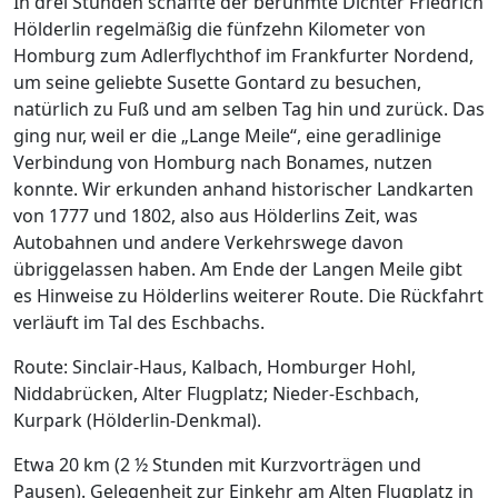
In drei Stunden schaffte der berühmte Dichter Friedrich
Hölderlin regelmäßig die fünfzehn Kilometer von
Homburg zum Adlerflychthof im Frankfurter Nordend,
um seine geliebte Susette Gontard zu besuchen,
natürlich zu Fuß und am selben Tag hin und zurück. Das
ging nur, weil er die „Lange Meile“, eine geradlinige
Verbindung von Homburg nach Bonames, nutzen
konnte. Wir erkunden anhand historischer Landkarten
von 1777 und 1802, also aus Hölderlins Zeit, was
Autobahnen und andere Verkehrswege davon
übriggelassen haben. Am Ende der Langen Meile gibt
es Hinweise zu Hölderlins weiterer Route. Die Rückfahrt
verläuft im Tal des Eschbachs.
Route: Sinclair-Haus, Kalbach, Homburger Hohl,
Niddabrücken, Alter Flugplatz; Nieder-Eschbach,
Kurpark (Hölderlin-Denkmal).
Etwa 20 km (2 ½ Stunden mit Kurzvorträgen und
Pausen). Gelegenheit zur Einkehr am Alten Flugplatz in