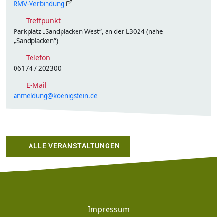
RMV-Verbindung
Treffpunkt
Parkplatz „Sandplacken West“, an der L3024 (nahe
„Sandplacken“)
Telefon
06174 / 202300
E-Mail
anmeldung@koenigstein.de
ALLE VERANSTALTUNGEN
Footer
Impressum