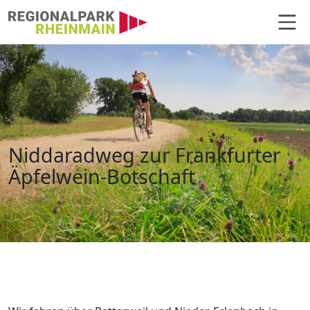
Hauptnavigation
Niddaradweg zur Frankfurter Äpf
Niddaradweg zur Frankfurter
Äpfelwein-Botschaft