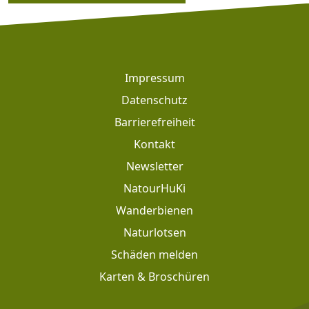
Footer
Impressum
Datenschutz
Barrierefreiheit
Kontakt
Newsletter
Footer: Meta Navigation
NatourHuKi
Wanderbienen
Naturlotsen
Schäden melden
Karten & Broschüren