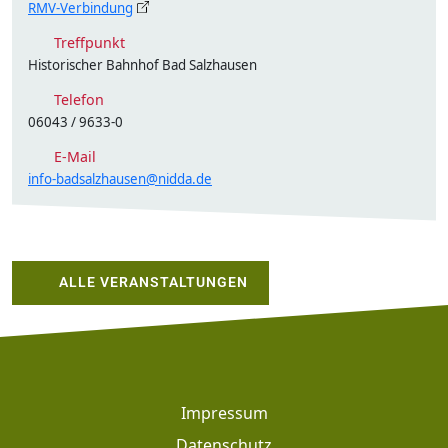
RMV-Verbindung
Treffpunkt
Historischer Bahnhof Bad Salzhausen
Telefon
06043 / 9633-0
E-Mail
info-badsalzhausen@nidda.de
ALLE VERANSTALTUNGEN
Footer
Impressum
Datenschutz