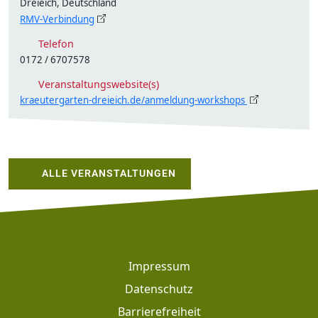
Dreieich, Deutschland
RMV-Verbindung
Telefon
0172 / 6707578
Veranstaltungswebsite(s)
kraeutergarten-dreieich.de/anmeldung-workshops
ALLE VERANSTALTUNGEN
Footer
Impressum
Datenschutz
Barrierefreiheit