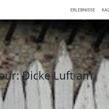
ERLEBNISSE
KA
Dicke Luft am Limes
our: Dicke Luft am