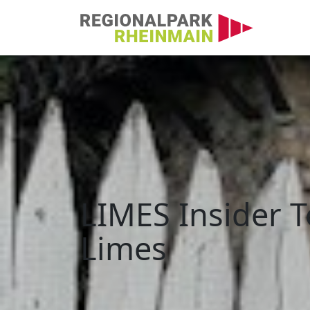
Hauptnavigation
LIMES Insider Tour: 
LIMES Insider T
Limes