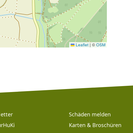
Leaflet
|
©
OSM
etter
Schäden melden
rHuKi
Karten & Broschüren