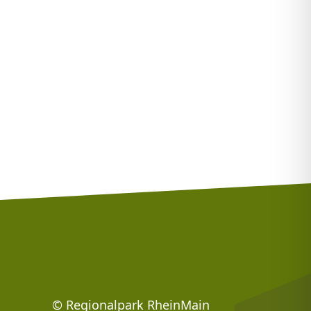
Footer: Social Media
© Regionalpark RheinMain