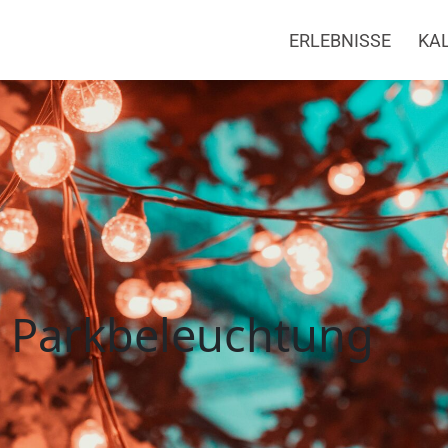
ERLEBNISSE
KA
kbeleuchtung
t Parkbeleuchtung