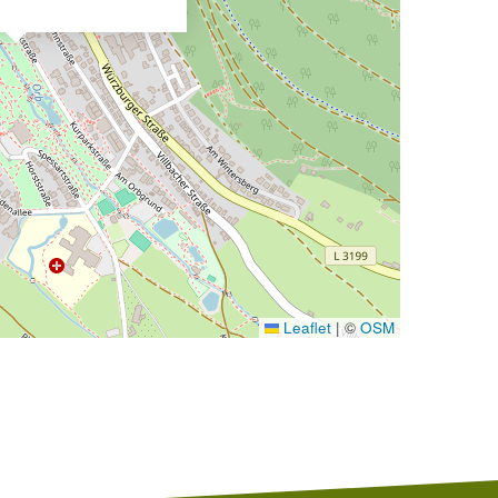
Leaflet
|
©
OSM