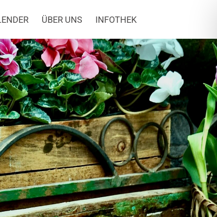
LENDER
ÜBER UNS
INFOTHEK
heinMain