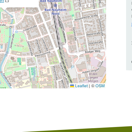
en
Leaflet
|
©
OSM