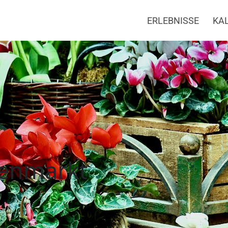
ERLEBNISSE
KA
kt ° Regionalpark R
tenmarkt