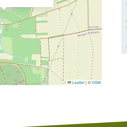
Leaflet
|
©
OSM