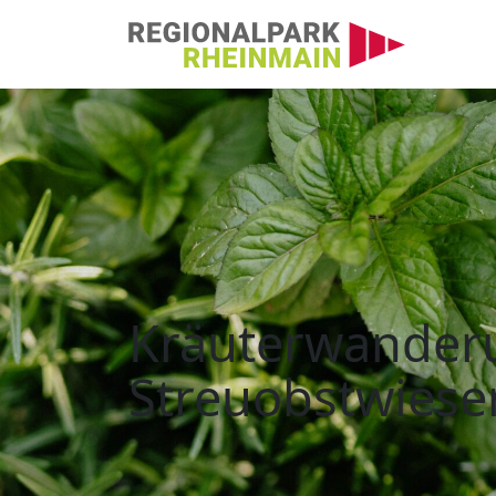
Hauptnavigation
Kräuterwanderung in
Kräuterwander
Streuobstwiese