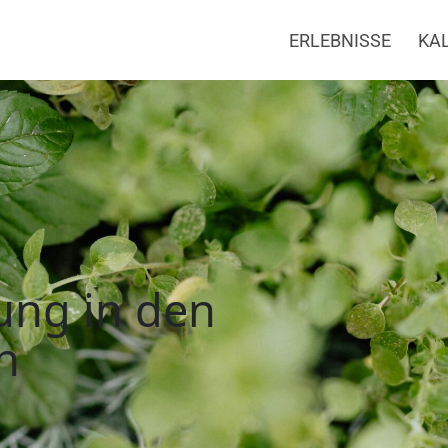
ERLEBNISSE
KA
 den Streuobstwiese
ung in den
n