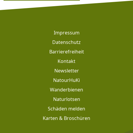
Footer
Impressum
Datenschutz
Barrierefreiheit
Kontakt
Newsletter
Footer: Meta Navigation
NatourHuKi
Wanderbienen
Naturlotsen
Schäden melden
Karten & Broschüren