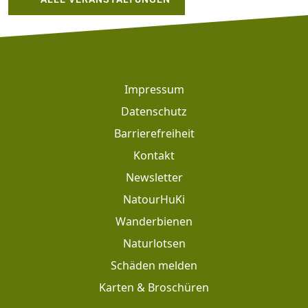
Footer
Impressum
Datenschutz
Barrierefreiheit
Kontakt
Newsletter
Footer: Meta Navigation
NatourHuKi
Wanderbienen
Naturlotsen
Schäden melden
Karten & Broschüren