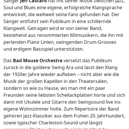
Sänger
Jeff Cascaro
hat mit seiner Musik zwischen Jazz,
Soul und Blues eine eigene, erfolgreiche Klangsprache
entwickelt, die weltweit seine Fans gefunden hat. Der
Sänger entführt sein Publikum in eine schillernde
Klangwelt. Getragen wird er von seiner Band,
bestehend aus renommierten Mitmusikern, die ihn mit
perlenden Piano Linien, swingenden Drum-Grooves
und erdigem Bassspiel unterstützen.
Das
Bad Mouse Orchestra
versetzt das Publikum
zurück in die goldene Swing Ära und lässt den Klang
der 1920er Jahre wieder aufleben – nicht aber wie die
Musik der großen Kapellen in den Theatersälen,
sondern so wie zu Hause, wo man mit ein paar
Freunden seine liebsten Schellackplatten hörte und sich
dann mit Ukulele und Gitarre den Swingsound live ins
eigene Wohnzimmer holte. Zum Repertoire der Band
gehören Jazz-Klassiker aus dem frühen 20. Jahrhundert,
sowie typischer Charleston-Sound und längst