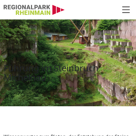
Hauptnavigation
Führung im Steinbruch Michelna
Führung im Steinbruch
Michelnau