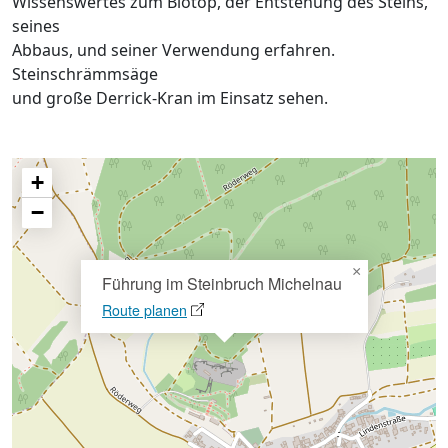
Wissenswertes zum Biotop, der Entstehung des Steins,
seines
Abbaus, und seiner Verwendung erfahren.
Steinschrämmsäge
und große Derrick-Kran im Einsatz sehen.
+
−
×
Führung im Steinbruch Michelnau
Route planen