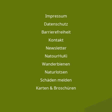
Footer
Impressum
Datenschutz
Barrierefreiheit
Kontakt
Newsletter
Footer: Meta Navigation
NatourHuKi
Wanderbienen
Naturlotsen
Schäden melden
Karten & Broschüren
Footer: Social Media