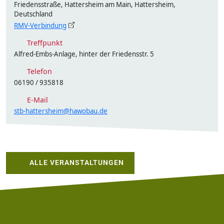
Friedensstraße, Hattersheim am Main, Hattersheim,
Deutschland
RMV-Verbindung
Treffpunkt
Alfred-Embs-Anlage, hinter der Friedensstr. 5
Telefon
06190 / 935818
E-Mail
stb-hattersheim@hawobau.de
ALLE VERANSTALTUNGEN
Footer