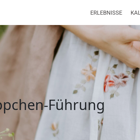
ERLEBNISSE
KA
en-Führung
äppchen-Führung