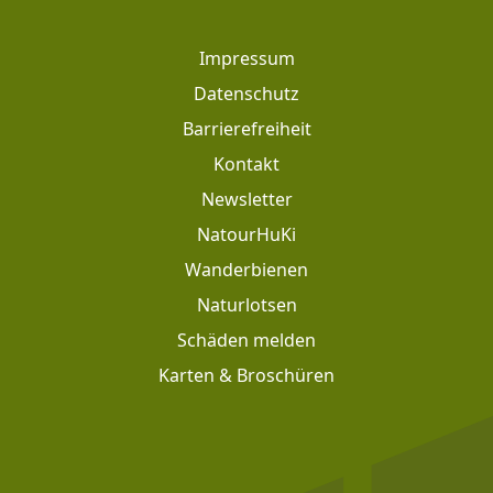
Footer
Impressum
Datenschutz
Barrierefreiheit
Kontakt
Newsletter
Footer: Meta Navigation
NatourHuKi
Wanderbienen
Naturlotsen
Schäden melden
Karten & Broschüren
Footer: Social Media