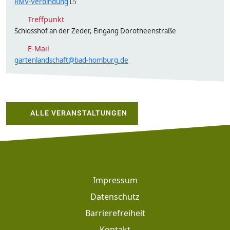
RMV-Verbindung
Treffpunkt
Schlosshof an der Zeder, Eingang Dorotheenstraße
E-Mail
gartenlandschaft@bad-homburg.de
ALLE VERANSTALTUNGEN
Footer
Impressum
Datenschutz
Barrierefreiheit
Kontakt