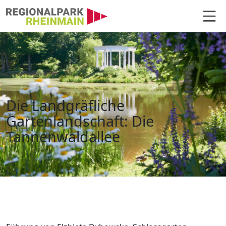
Hauptnavigation
Die Landgräfliche Gartenlandscha
Die Landgräfliche
Gartenlandschaft: Die
Tannenwaldallee