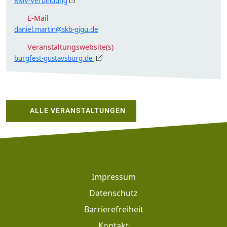
RMV-Verbindung
E-Mail
daniel.martin@skb-gigu.de
Veranstaltungswebsite(s)
burgfest-gustavsburg.de
ALLE VERANSTALTUNGEN
Footer
Impressum
Datenschutz
Barrierefreiheit
Kontakt