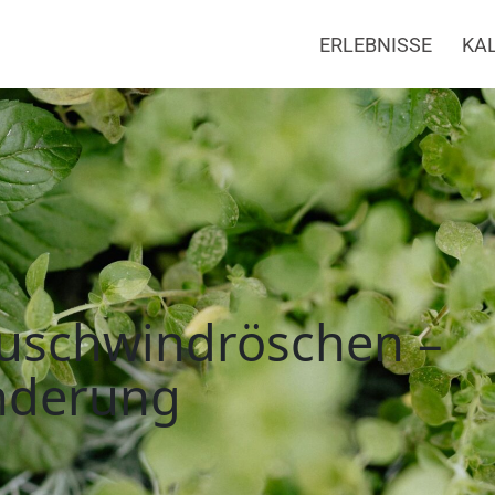
ERLEBNISSE
KA
windröschen – Botan
uschwindröschen –
nderung