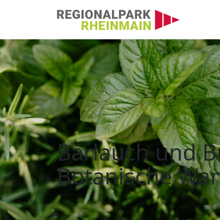
Hauptnavigation
Bärlauch und Busch
Bärlauch und B
Botanische Wa