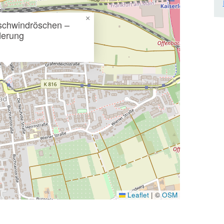
×
schwindröschen –
derung
Leaflet
|
©
OSM