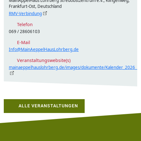
MainÄppelHaus Lohrberg Streuobstzentrum e.V., Klingenweg,
Frankfurt-Ost, Deutschland
RMV-Verbindung
Telefon
069 / 28606103
E-Mail
Info@MainAeppelHausLohrberg.de
Veranstaltungswebsite(s)
mainaeppelhauslohrberg.de/images/dokumente/Kalender_2026_R
ALLE VERANSTALTUNGEN
Footer