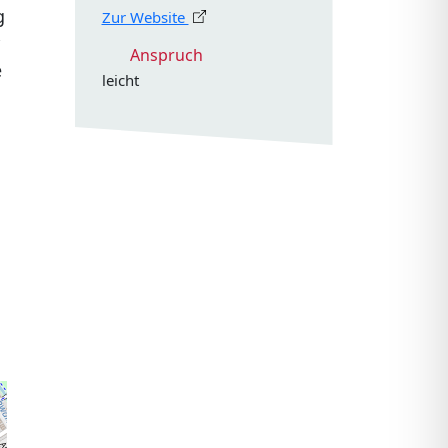
g
Zur Website
Anspruch
e
leicht
d