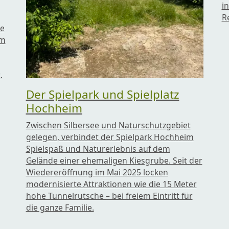
i
R
ie
am
.
Der Spielpark und Spielplatz
Hochheim
Zwischen Silbersee und Naturschutzgebiet
gelegen, verbindet der Spielpark Hochheim
Spielspaß und Naturerlebnis auf dem
Gelände einer ehemaligen Kiesgrube. Seit der
Wiedereröffnung im Mai 2025 locken
modernisierte Attraktionen wie die 15 Meter
hohe Tunnelrutsche – bei freiem Eintritt für
die ganze Familie.