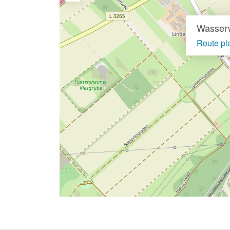
Wasserw
Route pl