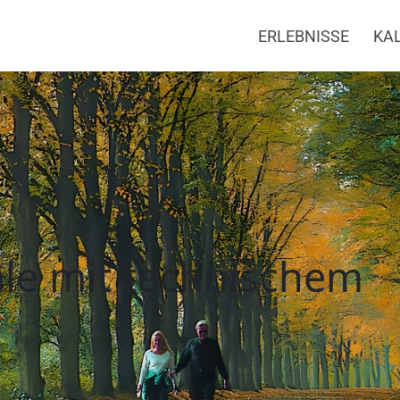
ERLEBNISSE
KA
ttersheim
le mit technischem