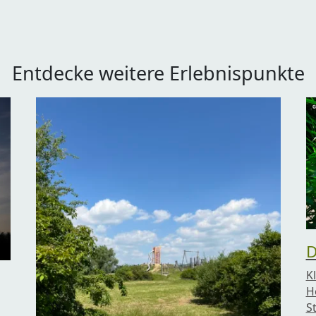
Entdecke weitere Erlebnispunkte
D
K
H
S