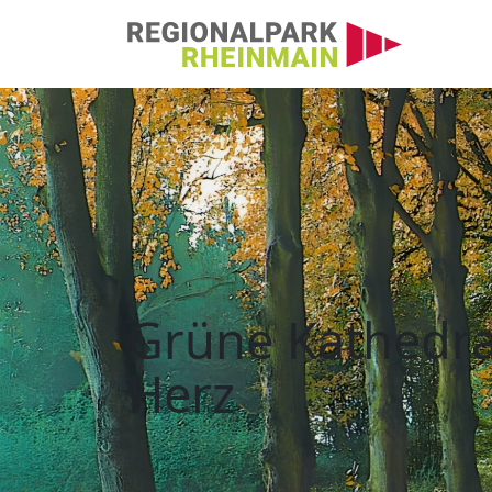
Hauptnavigation
Wasserwerksallee Ha
Grüne Kathedra
Herz