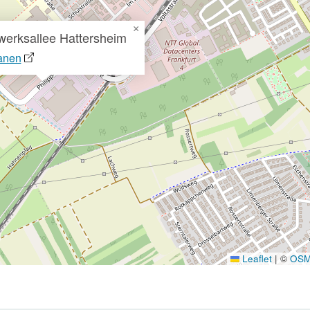
×
erksallee Hattersheim
anen
Leaflet
|
©
OS